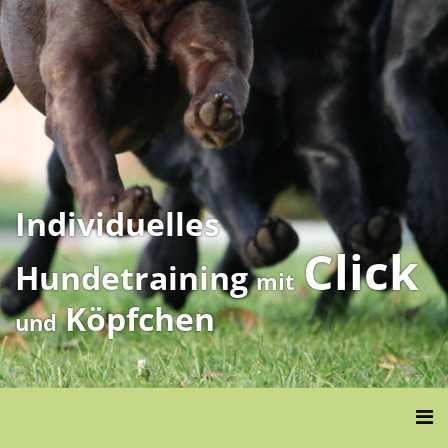
Individuelles
Click
Hundetraining
mit
Köpfchen
und